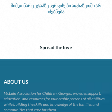
მიმდინარე ეტაპზე სერვისები აფხაზეთში არ
იძებნება.
Spread the love
ABOUT US
McLain Association for Children, Georgia, provides support,
education, and resources for vulnerable persons of all abilities
while building the skills and knowledge of the families and
communities that care for them.