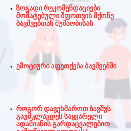
ზოგადი რეკომენდაციები
მომატებული შფოთვის მქონე
ბავშვებთან მუშაობისას
ემოციური აფეთქება ბავშვებში
როგორ დავეხმაროთ ბავშვს
გაუმკლავდეს საყვარელი
ადამიანის გარდაცვალებით