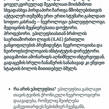
ყოველკვირეულად
შეგიძლიათ
მოისმინოთ
სხვადასხვა
პირდაპირი
ჩართვა
მშობლებისთვის
აქტუალურ
თემებზე
ერთ
-
ერთი
სტუმარი
გახლდათ
სოფიო
კასრაძე
—
ნევროლოგი
-
ეპილეფტოლოგი
,
მედიცინის
მეცნიერებათა
დოქტორი
,
პროფესორი
,
ეპილეფსიასთან
ბრძოლის
საერთაშორისო
ლიგის
(ILAE)
ქართული
განყოფილების
პრეზიდენტი
,
ნევროლოგიისა
და
ნეიროფსიქოლოგიის
ინსტიტუტის
დირექტორი
.
გთავაზობთ
ამონარიდს
აღნიშნული
ინტერვიუდან
,
გადაცემის
სრული
ჩანაწერის
სანახავად
კი
ეწვიეთ
სტატიის
ბოლოს
მითითებულ
ბმულს
.
რა
არის
ეპილეფსია
?
ეპილეფსია გახლავთ
თავის ტვინის ქრონიკული ნევროლოგიური
დაავადება, რომელიც შეიძლება
განუვითარდეს ნებისმიერ ჩვენგანს,