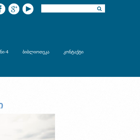
ნი-4
ბიბლიოთეკა
კონტაქტი
ი