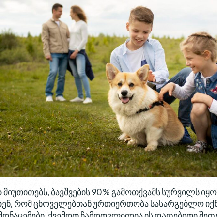
 მიუთითებს, ბავშვების 90 % გამოთქვამს სურვილს ი
ენ, რომ ცხოველებთან ურთიერთობა სასარგებლო იქნე
 მონაცემები. ქვემოთ ჩამოთვლილია ის დადებითი შედ