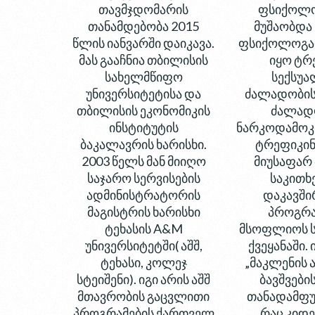
თავმჯდომარის
ფსიქოლო
თანამდებობა 2015
მუშაობდა
წლის იანვარში დაიკავა.
ფსიქოლოგად
მას გააჩნია თბილისის
იყო ტრ
სახელმწიფო
სექსუ
უნივერსიტეტისა და
ძალადობის
თბილისის ეკონომიკის
ძალად
ინსტიტუტის
ნარკოდამოკ
ბაკალავრის ხარისხი.
ტრეფიკინ
2003 წელს მან მიიღო
მიუსაფარ 
საჯარო სერვისების
საკითხ
ადმინისტრატორის
დაკავშ
მაგისტრის ხარისხი
პროგრა
ტეხასის A&M
მსოფლიოს ს
უნივერსიტეტში( აშშ,
ქვეყანაში. 
ტეხასი, კოლეჯ
„მაკლენის 
სტეიშენი). იგი არის აშშ
ბავშვები
მთავრობის გაცვლითი
თანადამფუ
პროგრამების ქართველ
რაც კიდე