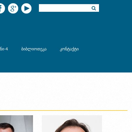
ნი-4
ბიბლიოთეკა
კონტაქტი