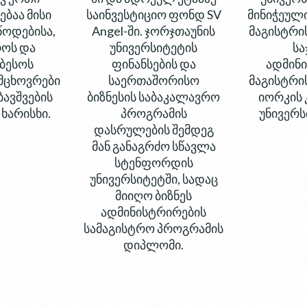
ბაა მისი
საინვესტიციო ფონდ SV
მინიჭეულ
წოდებისა,
Angel-ში. ჯორჯთაუნის
მაგისტრი
როს და
უნივერსიტეტის
სა
ბესოს
ფინანსების და
ადმინი
მცხოვრები
საერთაშორისო
მაგისტრის
ავშვების
ბიზნესის საბაკალავრო
იორკის 
ხარისხი.
პროგრამის
უნივერს
დასრულების შემდეგ
მან განაგრძო სწავლა
სტენფორდის
უნივერსიტეტში, სადაც
მიიღო ბიზნეს
ადმინისტრირების
სამაგისტრო პროგრამის
დიპლომი.