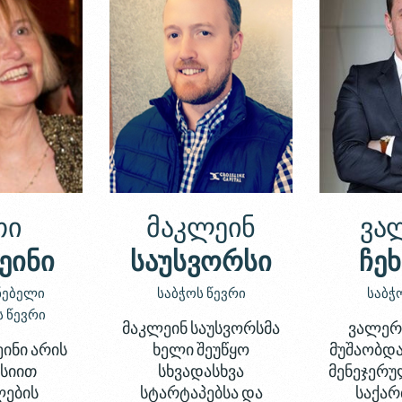
თი
მაკლეინ
ვა
ეინი
საუსვორსი
ჩე
ნებელი
საბჭოს წევრი
საბჭ
ს წევრი
მაკლეინ საუსვორსმა
ვალერი
ინი არის
ხელი შეუწყო
მუშაობდა
სიით
სხვადასხვა
მენეჯერუ
ლების
სტარტაპებსა და
საქა