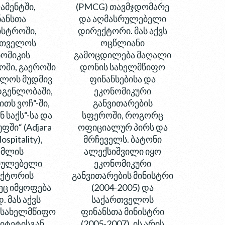
მენტში,
(PMCG) თავმჯდომარე
ანსთა
და აღმასრულებელი
ისტროში,
დირექტორი. მას აქვს
რთველოს
ოცწლიანი
ომიკის
გამოცდილება მაღალი
ოში, გაეროში
დონის სახელმწიფო
ლოს მუდმივ
ფინანსებისა და
გენლობაში,
ეკონომიკური
ითს ვოჩ“-ში,
განვითარების
 საქს“-სა და
სფეროში, როგორც
უფში“ (Adjara
ოფიციალურ პირს და
spitality),
მრჩეველს. ბატონი
მლის
ალექსიშვილი იყო
რულებელი
ეკონომიკური
ქტორის
განვითარების მინისტრი
ეც იმყოფება
(2004-2005) და
. მას აქვს
საქართველოს
 სახელმწიფო
ფინანსთა მინისტრი
სიტეტისგან
(2005-2007). ის არის