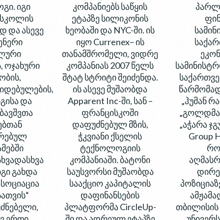
გი. იგი
კომპანიებს საწყის
პარლა
 სკოლის
ეტაპზე სილიკონის
ფინ
 და ასევე
ხეობაში და NYC-ში. ის
სამინ
ენერი
იყო Currenex– ის
საქა
ალური
თანამშრომელი, ვიდრე
ეკონ
, ოჯახური
კომპანიას 2007 წელს
სამინისტრ
ობის,
შტატ სტრიტი შეიძენდა.
საქართვე
იდებულების,
ის ასევე მუშაობდა
წარმომად
გისა და
Apparent Inc-ში, სან –
„ჰუმან რა
ბავშვთა
ფრანცისკოში
„გოლდმან
ებთან
დაფუძნებულ მზის,
„აჭარა ჯგ
ირებულ
ჭკვიანი ქსელის
Group Ho
მებში
ტექნოლოგიის
რო
ხვადასხვა
კომპანიაში. ბატონი
აღმას
იგი გახდა
საუსვორსი მუშაობდა
დირე
ასოციაცია
სააქციო კაპიტალის
პოზიციაზ
სათვის“
დაფინანსების
ამჟამად
ძნებელი,
პლატფორმა CircleUp-
თბილისის
ვ ერთი
ში და ადრეულ ეტაპზე
უნივერ