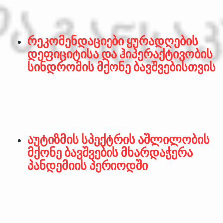
რეკომენდაციები ყურადღების
დეფიციტისა და ჰიპერაქტივობის
სინდრომის მქონე ბავშვებისთვის
აუტიზმის სპექტრის აშლილობის
მქონე ბავშვების მხარდაჭერა
პანდემიის პერიოდში