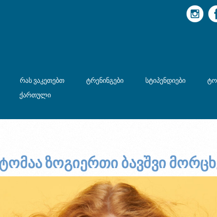
რას ვაკეთებთ
ტრენინგები
სტიპენდიები
ტო
ქართული
ტომაა ზოგიერთი ბავშვი მორცხ