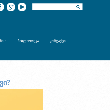
ნი-4
ბიბლიოთეკა
კონტაქტი
ვი?